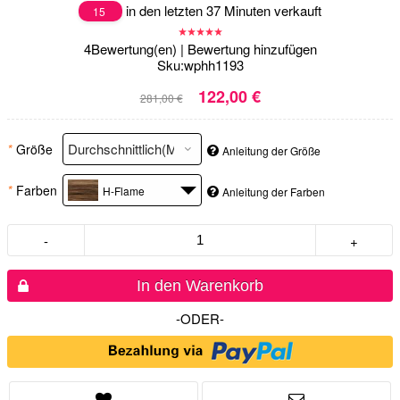
in den letzten 37 Minuten verkauft
15
4
Bewertung(en)
|
Bewertung hinzufügen
Sku:
wphh1193
122,00 €
281,00 €
*
Größe
Anleitung der Größe
*
Farben
H-Flame
Anleitung der Farben
-
+
In den Warenkorb
-ODER-