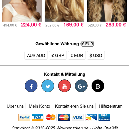
224,00 €
169,00 €
283,00 €
494,00 €
282,00 €
528,00 €
Gewähltene Währung :
€ EUR
AU$ AUD
£ GBP
€ EUR
$ USD
Kontakt & Mitteilung
Über uns
Mein Konto
Kontaktieren Sie uns
Hilfezentrum
Copyright © 2013-2025 Wowperucken.de - Hohe Qualität