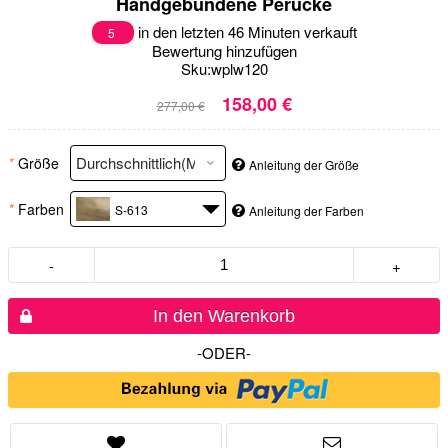
Handgebundene Perücke
in den letzten 46 Minuten verkauft
5
Bewertung hinzufügen
Sku:
wplw120
158,00 €
277,00 €
*
Größe
Anleitung der Größe
*
Farben
S-613
Anleitung der Farben
-
+
In den Warenkorb
-ODER-