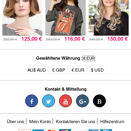
125,00 €
116,00 €
150,00 €
282,00 €
283,00 €
246,00 €
Gewähltene Währung :
€ EUR
AU$ AUD
£ GBP
€ EUR
$ USD
Kontakt & Mitteilung
Über uns
Mein Konto
Kontaktieren Sie uns
Hilfezentrum