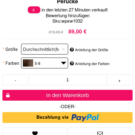
Perücke
in den letzten 27 Minuten verkauft
9
Bewertung hinzufügen
Sku:
wpsw1032
89,00 €
215,00 €
*
Größe
Anleitung der Größe
*
Farben
S-8
Anleitung der Farben
-
+
In den Warenkorb
-ODER-