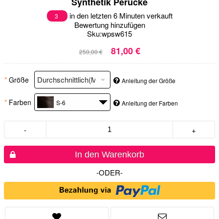
Synthetik Perücke
in den letzten 6 Minuten verkauft
3
Bewertung hinzufügen
Sku:
wpsw615
81,00 €
250,00 €
*
Größe
Anleitung der Größe
*
Farben
S-6
Anleitung der Farben
-
+
In den Warenkorb
-ODER-