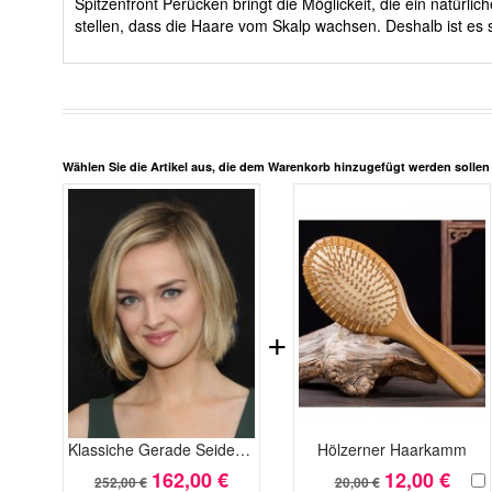
Spitzenfront Perücken bringt die Möglickeit, die ein natürl
stellen, dass die Haare vom Skalp wachsen. Deshalb ist es s
Wählen Sie die Artikel aus, die dem Warenkorb hinzugefügt werden solle
+
Klassiche Gerade Seidenartige Echthaar Spitzefront Perücke
Hölzerner Haarkamm
162,00 €
12,00 €
252,00 €
20,00 €