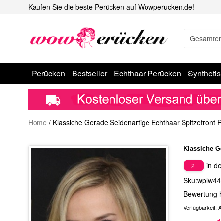
Kaufen Sie die beste Perücken auf Wowperucken.de!
Perücken
Bestseller
Echthaar Perücken
Syntheti
Home
/
Klassiche Gerade Seidenartige Echthaar Spitzefront 
Klassiche G
in de
2
Sku:wplw44
Bewertung 
Verfügbarkeit:
A