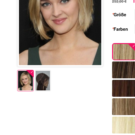
1
252,00 €
*
Größe
*
Farben