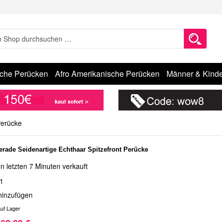
sche Perücken
Afro Amerikanische Perücken
Männer & Kinde
Perücke
erade Seidenartige Echthaar Spitzefront Perücke
n letzten 7 Minuten verkauft
1
hinzufügen
uf Lager