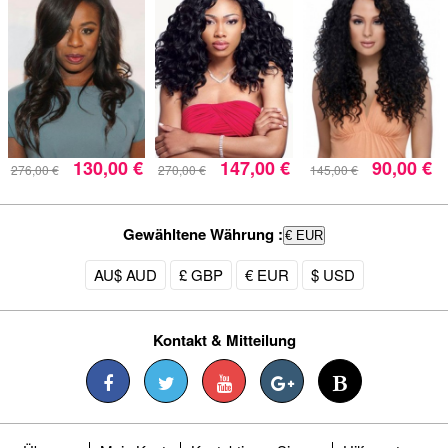
130,00 €
147,00 €
90,00 €
276,00 €
270,00 €
145,00 €
Gewähltene Währung :
€ EUR
AU$ AUD
£ GBP
€ EUR
$ USD
Kontakt & Mitteilung