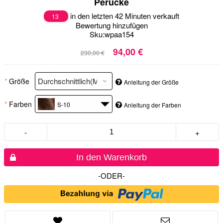
Perücke
in den letzten 42 Minuten verkauft
13
Bewertung hinzufügen
Sku:
wpaa154
94,00 €
230,00 €
*
Größe
Anleitung der Größe
*
Farben
S-10
Anleitung der Farben
-
+
In den Warenkorb
-ODER-