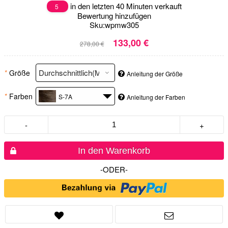
in den letzten 40 Minuten verkauft
5
Bewertung hinzufügen
Sku:
wpmw305
133,00 €
278,00 €
*
Größe
Anleitung der Größe
*
Farben
S-7A
Anleitung der Farben
-
+
In den Warenkorb
-ODER-