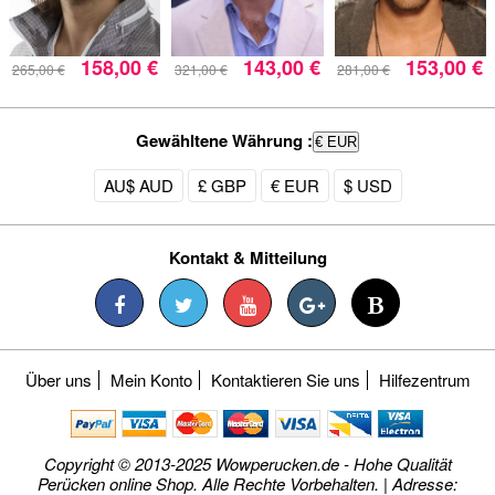
158,00 €
143,00 €
153,00 €
265,00 €
321,00 €
281,00 €
Gewähltene Währung :
€ EUR
AU$ AUD
£ GBP
€ EUR
$ USD
Kontakt & Mitteilung
Über uns
Mein Konto
Kontaktieren Sie uns
Hilfezentrum
Copyright © 2013-2025 Wowperucken.de - Hohe Qualität
Perücken online Shop. Alle Rechte Vorbehalten. | Adresse: