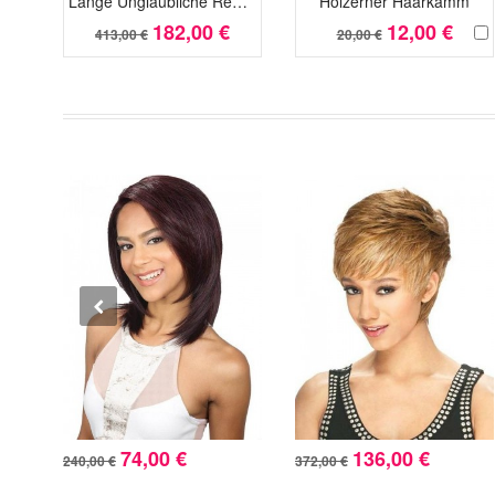
Lange Unglaubliche Remy Echthaar Zauberhafte Spitzefront Perücke
Hölzerner Haarkamm
182,00 €
12,00 €
413,00 €
20,00 €
74,00 €
136,00 €
240,00 €
372,00 €