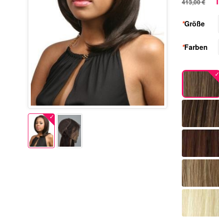
1
413,00 €
*
Größe
*
Farben