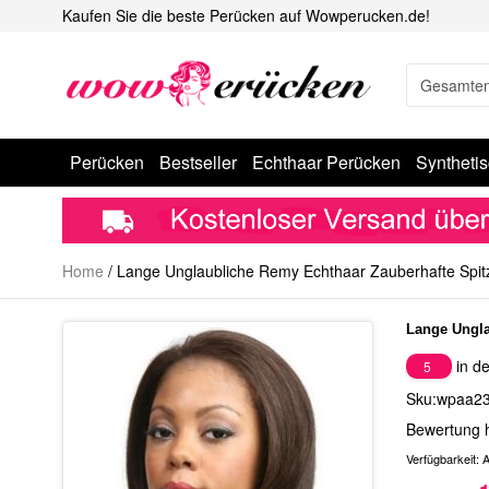
Kaufen Sie die beste Perücken auf Wowperucken.de!
Perücken
Bestseller
Echthaar Perücken
Syntheti
Home
/
Lange Unglaubliche Remy Echthaar Zauberhafte Spit
Lange Ungla
in de
5
Sku:wpaa2
Bewertung 
Verfügbarkeit:
A