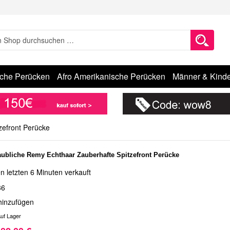
sche Perücken
Afro Amerikanische Perücken
Männer & Kinde
zefront Perücke
ubliche Remy Echthaar Zauberhafte Spitzefront Perücke
n letzten 6 Minuten verkauft
36
hinzufügen
uf Lager