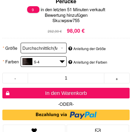
Perücke
in den letzten 51 Minuten verkauft
9
Bewertung hinzufügen
Sku:
wpsw755
98,00 €
262,00 €
*
Größe
Anleitung der Größe
*
Farben
S-4
Anleitung der Farben
-
+
In den Warenkorb
-ODER-