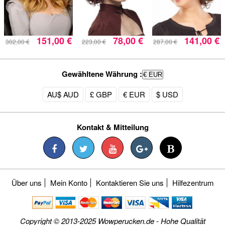
151,00 €
78,00 €
141,00 €
302,00 €
223,00 €
287,00 €
Gewähltene Währung :
€ EUR
AU$ AUD
£ GBP
€ EUR
$ USD
Kontakt & Mitteilung
Über uns
Mein Konto
Kontaktieren Sie uns
Hilfezentrum
Copyright © 2013-2025 Wowperucken.de - Hohe Qualität