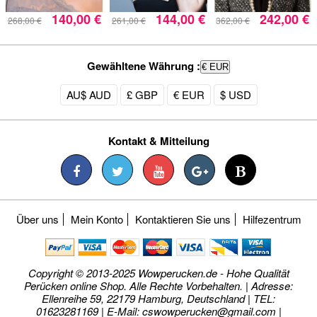
140,00 €
144,00 €
242,00 €
268,00 €
261,00 €
362,00 €
Gewähltene Währung :
€ EUR
AU$ AUD
£ GBP
€ EUR
$ USD
Kontakt & Mitteilung
Über uns
Mein Konto
Kontaktieren Sie uns
Hilfezentrum
Copyright © 2013-2025 Wowperucken.de - Hohe Qualität
Perücken online Shop. Alle Rechte Vorbehalten. | Adresse:
Ellenreihe 59, 22179 Hamburg, Deutschland | TEL:
01623281169 | E-Mail:
cswowperucken@gmail.com
|