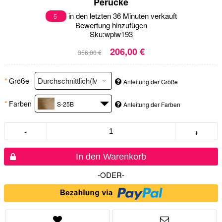
Perücke
in den letzten 36 Minuten verkauft
5
Bewertung hinzufügen
Sku:
wplw193
206,00 €
356,00 €
*
Größe
Anleitung der Größe
*
Farben
S-25B
Anleitung der Farben
-
+
In den Warenkorb
-ODER-