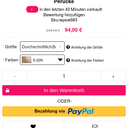
Perücke
in den letzten 43 Minuten verkauft
1
Bewertung hinzufügen
Sku:
wpsw683
94,00 €
244,00 €
*
Größe
Anleitung der Größe
*
Farben
S-22N
Anleitung der Farben
-
+
In den Warenkorb
-ODER-