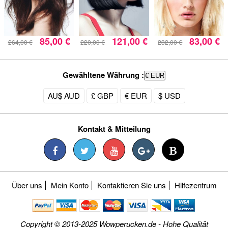
85,00 €
121,00 €
83,00 €
264,00 €
220,00 €
232,00 €
Gewähltene Währung :
€ EUR
AU$ AUD
£ GBP
€ EUR
$ USD
Kontakt & Mitteilung
Über uns
Mein Konto
Kontaktieren Sie uns
Hilfezentrum
Copyright © 2013-2025 Wowperucken.de - Hohe Qualität