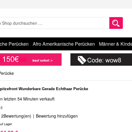
sche Perücken
Afro Amerikanische Perücken
Männer & Kinde
Perücke
Spitzefront Wunderbare Gerade Echthaar Perücke
n letzten 54 Minuten verkauft
81
2
Bewertung(en)
|
Bewertung hinzufügen
uf Lager