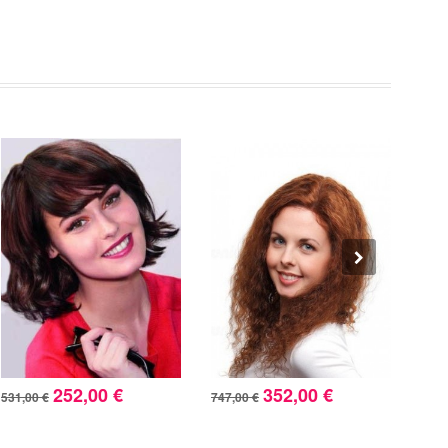
252,00 €
352,00 €
531,00 €
747,00 €
265,