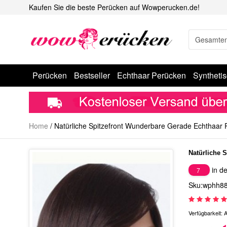
Kaufen Sie die beste Perücken auf Wowperucken.de!
Perücken
Bestseller
Echthaar Perücken
Syntheti
Home
/
Natürliche Spitzefront Wunderbare Gerade Echthaar 
Natürliche 
in de
7
Sku:wphh8
Verfügbarkeit:
A