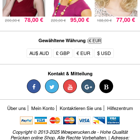
78,00 €
95,00 €
77,00 €
200,00 €
220,00 €
188,00 €
Gewähltene Währung :
€ EUR
AU$ AUD
£ GBP
€ EUR
$ USD
Kontakt & Mitteilung
Über uns
Mein Konto
Kontaktieren Sie uns
Hilfezentrum
Copyright © 2013-2025 Wowperucken.de - Hohe Qualität
Perücken online Shop. Alle Rechte Vorbehalten. | Adresse: