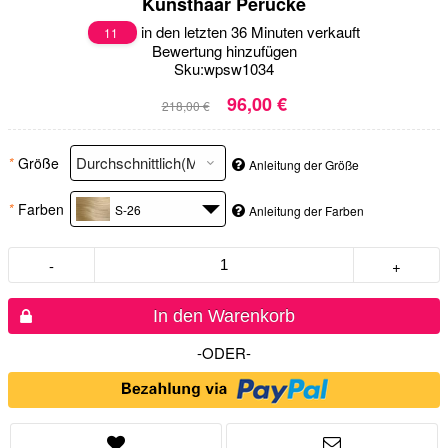
Kunsthaar Perücke
in den letzten 36 Minuten verkauft
11
Bewertung hinzufügen
Sku:
wpsw1034
96,00 €
218,00 €
*
Größe
Anleitung der Größe
*
Farben
S-26
Anleitung der Farben
-
+
In den Warenkorb
-ODER-