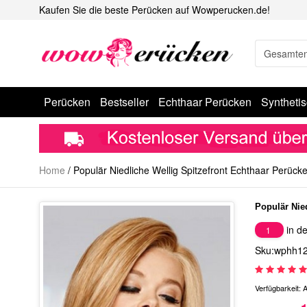
Kaufen Sie die beste Perücken auf Wowperucken.de!
Perücken
Bestseller
Echthaar Perücken
Syntheti
Home
/
Populär Niedliche Wellig Spitzefront Echthaar Perück
Populär Nie
in de
1
Sku:wphh1
Verfügbarkeit:
A