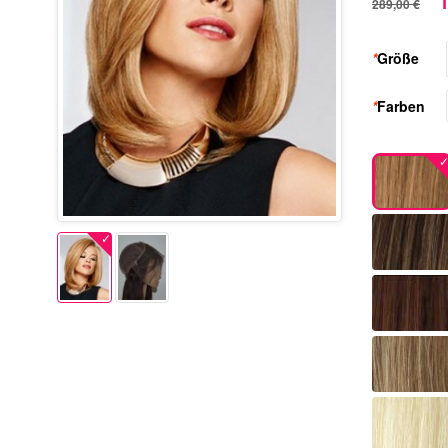
1
289,00 €
*
Größe
*
Farben