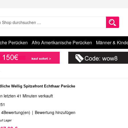
sche Perücken
Afro Amerikanische Perücken
Männer & Kinde
e
dliche Wellig Spitzefront Echthaar Perücke
n letzten 41 Minuten verkauft
251
4
Bewertung(en)
|
Bewertung hinzufügen
uf Lager