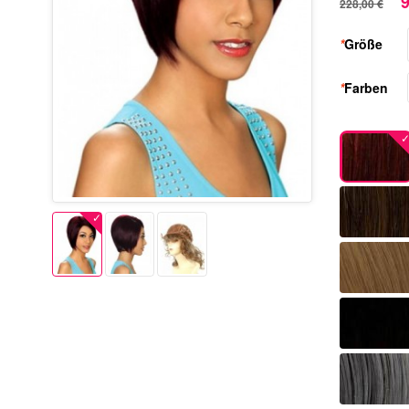
9
228,00 €
*
Größe
*
Farben