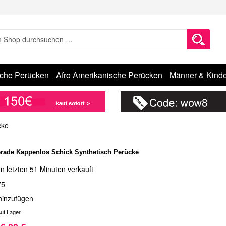
sche Perücken
Afro Amerikanische Perücken
Männer & Kinde
cke
rade Kappenlos Schick Synthetisch Perücke
n letzten 51 Minuten verkauft
75
hinzufügen
uf Lager