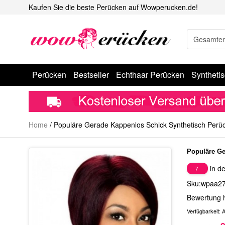
Kaufen Sie die beste Perücken auf Wowperucken.de!
Perücken
Bestseller
Echthaar Perücken
Syntheti
Home
/
Populäre Gerade Kappenlos Schick Synthetisch Perü
Populäre Ge
in de
7
Sku:wpaa2
Bewertung 
Verfügbarkeit:
A