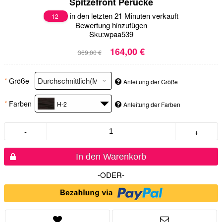
Spitzefront Perücke
in den letzten 21 Minuten verkauft
12
Bewertung hinzufügen
Sku:
wpaa539
164,00 €
369,00 €
*
Größe
Anleitung der Größe
*
Farben
H-2
Anleitung der Farben
-
+
In den Warenkorb
-ODER-