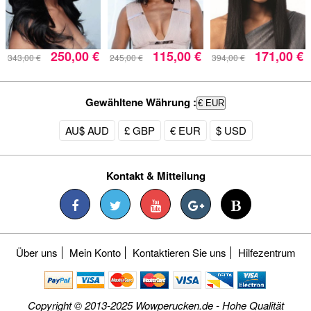
250,00 €
115,00 €
171,00 €
343,00 €
245,00 €
394,00 €
Gewähltene Währung :
€ EUR
AU$ AUD
£ GBP
€ EUR
$ USD
Kontakt & Mitteilung
Über uns
Mein Konto
Kontaktieren Sie uns
Hilfezentrum
Copyright © 2013-2025 Wowperucken.de - Hohe Qualität