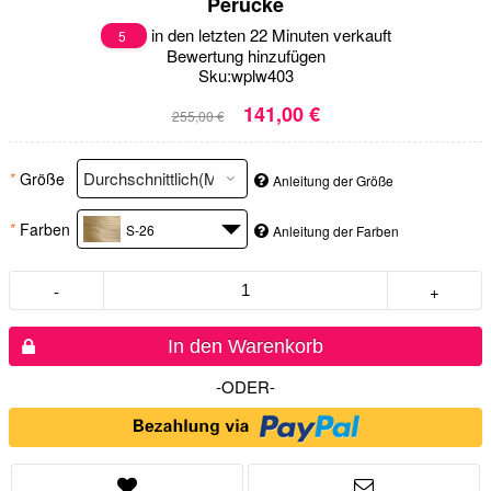
Perücke
in den letzten 22 Minuten verkauft
5
Bewertung hinzufügen
Sku:
wplw403
141,00 €
255,00 €
*
Größe
Anleitung der Größe
*
Farben
S-26
Anleitung der Farben
-
+
In den Warenkorb
-ODER-