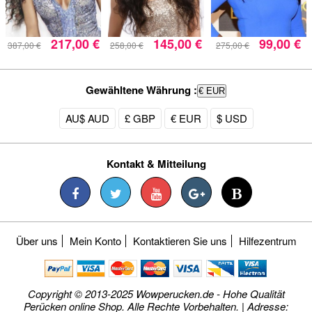
217,00 €
145,00 €
99,00 €
387,00 €
258,00 €
275,00 €
Gewähltene Währung :
€ EUR
AU$ AUD
£ GBP
€ EUR
$ USD
Kontakt & Mitteilung
Über uns
Mein Konto
Kontaktieren Sie uns
Hilfezentrum
Copyright © 2013-2025 Wowperucken.de - Hohe Qualität
Perücken online Shop. Alle Rechte Vorbehalten. | Adresse: