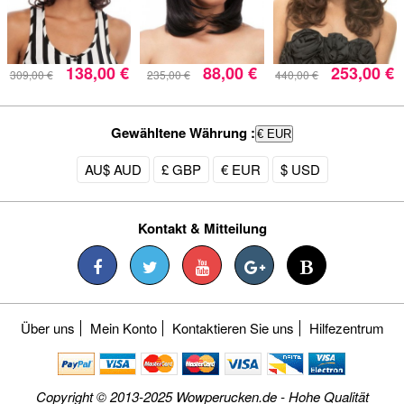
138,00 €
88,00 €
253,00 €
309,00 €
235,00 €
440,00 €
Gewähltene Währung :
€ EUR
AU$ AUD
£ GBP
€ EUR
$ USD
Kontakt & Mitteilung
Über uns
Mein Konto
Kontaktieren Sie uns
Hilfezentrum
Copyright © 2013-2025 Wowperucken.de - Hohe Qualität