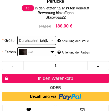
Perücke
in den letzten 52 Minuten verkauft
15
Bewertung hinzufügen
Sku:
wpaa22
186,00 €
349,00 €
*
Größe
Anleitung der Größe
*
Farben
S-6
Anleitung der Farben
-
+
In den Warenkorb
-ODER-