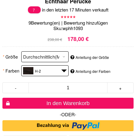
Echthaar Perücke
in den letzten 17 Minuten verkauft
7
9
Bewertung(en)
|
Bewertung hinzufügen
Sku:
wphh1093
178,00 €
238,00 €
*
Größe
Anleitung der Größe
*
Farben
H-2
Anleitung der Farben
-
+
In den Warenkorb
-ODER-