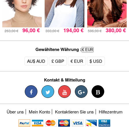
96,00 €
194,00 €
380,00 €
263,00 €
333,00 €
596,00 €
Gewähltene Währung :
€ EUR
AU$ AUD
£ GBP
€ EUR
$ USD
Kontakt & Mitteilung
Über uns
Mein Konto
Kontaktieren Sie uns
Hilfezentrum