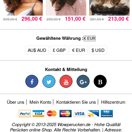
296,00 €
151,00 €
213,00 €
609,00 €
295,00 €
381,00 €
Gewähltene Währung :
€ EUR
AU$ AUD
£ GBP
€ EUR
$ USD
Kontakt & Mitteilung
Über uns
Mein Konto
Kontaktieren Sie uns
Hilfezentrum
Copyright © 2013-2025 Wowperucken.de - Hohe Qualität
Perücken online Shop. Alle Rechte Vorbehalten. | Adresse: