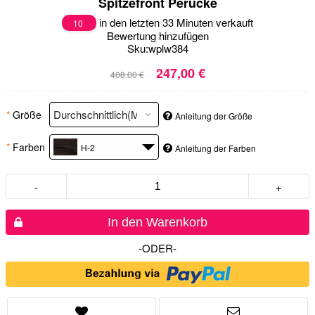
Spitzefront Perücke
in den letzten 33 Minuten verkauft
10
Bewertung hinzufügen
Sku:
wplw384
247,00 €
408,00 €
*
Größe
Anleitung der Größe
*
Farben
H-2
Anleitung der Farben
-
+
In den Warenkorb
-ODER-