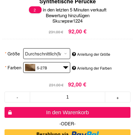
Synthetische Perücke
in den letzten 5 Minuten verkauft
2
Bewertung hinzufügen
Sku:
wpsw1224
92,00 €
231,00 €
*
Größe
Anleitung der Größe
*
Farben
S-27B
Anleitung der Farben
92,00 €
231,00 €
-
+
In den Warenkorb
-ODER-