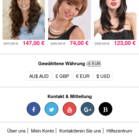
147,00 €
74,00 €
123,00 €
297,00 €
245,00 €
258,00 €
Gewähltene Währung :
€ EUR
AU$ AUD
£ GBP
€ EUR
$ USD
Kontakt & Mitteilung
Über uns
Mein Konto
Kontaktieren Sie uns
Hilfezentrum