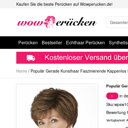
Kaufen Sie die beste Perücken auf Wowperucken.de!
Perücken
Bestseller
Echthaar Perücken
Syntheti
Home
/
Populär Gerade Kunsthaar Faszinierende Kappenlos
Populär Ger
in de
1
Sku:wpsw1
Bewertung 
Verfügbarkeit:
A