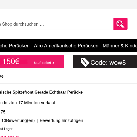
sche Perücken
Afro Amerikanische Perücken
Männer & Kinde
ke
sische Spitzefront Gerade Echthaar Perücke
n letzten 17 Minuten verkauft
175
10
Bewertung(en)
|
Bewertung hinzufügen
uf Lager