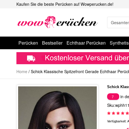
Kaufen Sie die beste Perücken auf Wowperucken.de!
Perücken
Bestseller
Echthaar Perücken
Syntheti
Home
/
Schick Klassische Spitzefront Gerade Echthaar Perüc
Schick Klas
in de
7
Sku:wphh1
Verfügbarkeit:
A