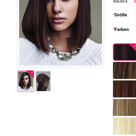
1
366,00 €
*
Größe
*
Farben