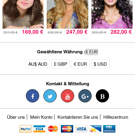
169,00 €
247,00 €
282,00 €
331,00 €
432,00 €
600,00 €
Gewähltene Währung :
€ EUR
AU$ AUD
£ GBP
€ EUR
$ USD
Kontakt & Mitteilung
Über uns
Mein Konto
Kontaktieren Sie uns
Hilfezentrum