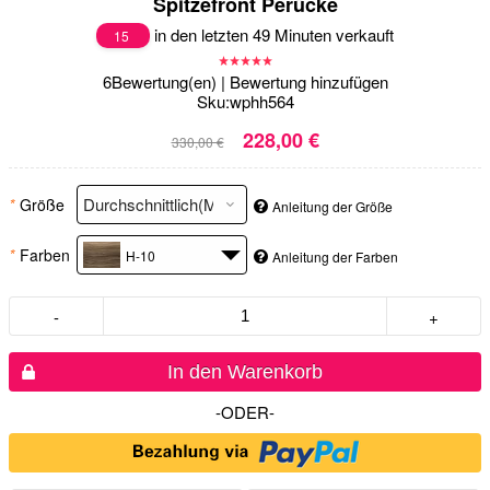
Spitzefront Perücke
in den letzten 49 Minuten verkauft
15
6
Bewertung(en)
|
Bewertung hinzufügen
Sku:
wphh564
228,00 €
330,00 €
*
Größe
Anleitung der Größe
*
Farben
H-10
Anleitung der Farben
-
+
In den Warenkorb
-ODER-