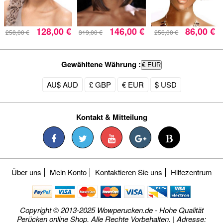
128,00 €
146,00 €
86,00 €
258,00 €
319,00 €
256,00 €
Gewähltene Währung :
€ EUR
AU$ AUD
£ GBP
€ EUR
$ USD
Kontakt & Mitteilung
Über uns
Mein Konto
Kontaktieren Sie uns
Hilfezentrum
Copyright © 2013-2025 Wowperucken.de - Hohe Qualität
Perücken online Shop. Alle Rechte Vorbehalten. | Adresse: