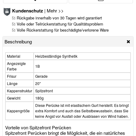
Kundenschutz
|
Mehr >>
Rückgabe innerhalb von 30 Tagen wird garantiert
Volle oder Teilrückerstattung für Qualitätsproblem
Volle Rückerstattung für beschädigte/verlorene Ware
Beschreibung
Material
Heizbeständige Synthetik
Angezeigte
1B
Farbe
Frisur
Gerade
Länge
20"
Kappenstruktur
Spitzefront
Gewicht
180g
Diese Perücke ist mit elastischem Gurt herstellt. Es bringt
Kappengröße
extra Komfort und auch das Selbstbewusstsein, dass Sie
keine Angst vor Ausfall oder Ausblasen von Wind haben.
Vorteile von Spitzefront Perücken
Spitzefront Perücken bringt die Möglickeit, die ein natürliches