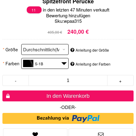
Spitzefront Perücke
in den letzten 47 Minuten verkauft
11
Bewertung hinzufügen
Sku:
wpaa315
240,00 €
405,00 €
*
Größe
Anleitung der Größe
*
Farben
S-1B
Anleitung der Farben
-
+
In den Warenkorb
-ODER-