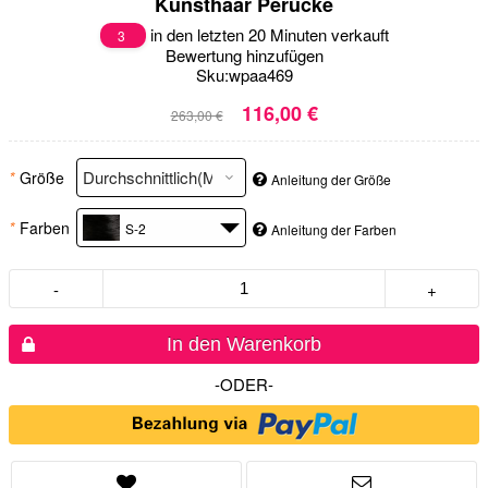
Kunsthaar Perücke
in den letzten 20 Minuten verkauft
3
Bewertung hinzufügen
Sku:
wpaa469
116,00 €
263,00 €
*
Größe
Anleitung der Größe
*
Farben
S-2
Anleitung der Farben
-
+
In den Warenkorb
-ODER-