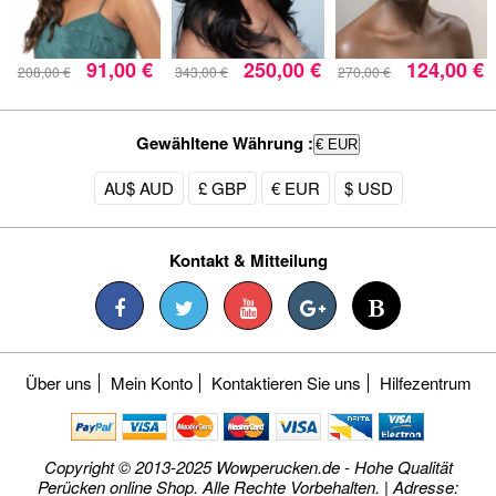
91,00 €
250,00 €
124,00 €
208,00 €
343,00 €
270,00 €
Gewähltene Währung :
€ EUR
AU$ AUD
£ GBP
€ EUR
$ USD
Kontakt & Mitteilung
Über uns
Mein Konto
Kontaktieren Sie uns
Hilfezentrum
Copyright © 2013-2025 Wowperucken.de - Hohe Qualität
Perücken online Shop. Alle Rechte Vorbehalten. | Adresse: