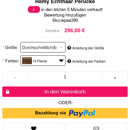
Remy Echthaar Perücke
in den letzten 5 Minuten verkauft
4
Bewertung hinzufügen
Sku:
wpaa390
296,00 €
516,00 €
*
Größe
Anleitung der Größe
*
Farben
H-Flame
Anleitung der Farben
-
+
In den Warenkorb
-ODER-