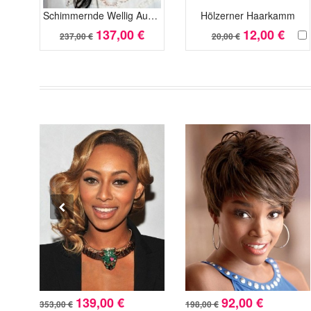
Schimmernde Wellig Auffällige Spitzefront Kunsthaar Perücke
Hölzerner Haarkamm
137,00 €
12,00 €
237,00 €
20,00 €
139,00 €
92,00 €
353,00 €
198,00 €