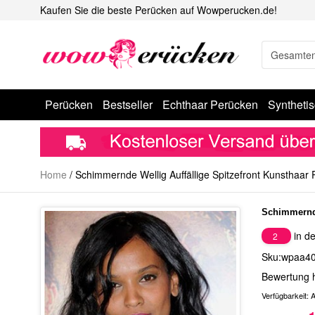
Kaufen Sie die beste Perücken auf Wowperucken.de!
Perücken
Bestseller
Echthaar Perücken
Syntheti
Home
/
Schimmernde Wellig Auffällige Spitzefront Kunsthaar
Schimmernde
in de
2
Sku:wpaa4
Bewertung 
Verfügbarkeit:
A