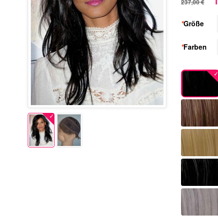
1
237,00 €
*
Größe
*
Farben