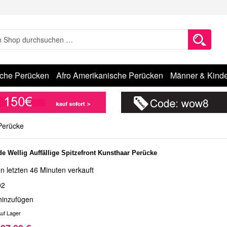
sche Perücken
Afro Amerikanische Perücken
Männer & Kinde
 Perücke
 Wellig Auffällige Spitzefront Kunsthaar Perücke
n letzten 46 Minuten verkauft
02
hinzufügen
uf Lager