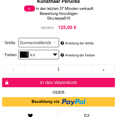
Kunsthaar Perücke
in den letzten 37 Minuten verkauft
4
Bewertung hinzufügen
Sku:
wpaa510
125,00 €
252,00 €
*
Größe
Anleitung der Größe
*
Farben
S-2
Anleitung der Farben
-
+
In den Warenkorb
-ODER-