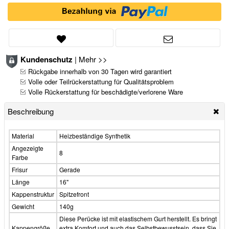
Kundenschutz
|
Mehr >>
Rückgabe innerhalb von 30 Tagen wird garantiert
Volle oder Teilrückerstattung für Qualitätsproblem
Volle Rückerstattung für beschädigte/verlorene Ware
Beschreibung
Material
Heizbeständige Synthetik
Angezeigte
8
Farbe
Frisur
Gerade
Länge
16"
Kappenstruktur
Spitzefront
Gewicht
140g
Diese Perücke ist mit elastischem Gurt herstellt. Es bringt
Kappengröße
extra Komfort und auch das Selbstbewusstsein, dass Sie