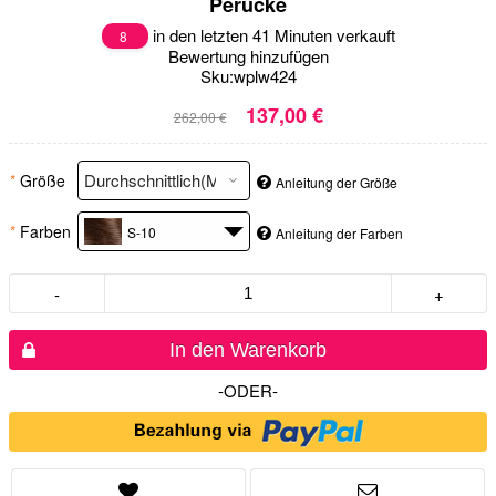
Perücke
in den letzten 41 Minuten verkauft
8
Bewertung hinzufügen
Sku:
wplw424
137,00 €
262,00 €
*
Größe
Anleitung der Größe
*
Farben
S-10
Anleitung der Farben
-
+
In den Warenkorb
-ODER-