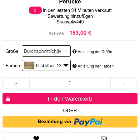
Perücke
in den letzten 34 Minuten verkauft
3
Bewertung hinzufügen
Sku:
wplw440
183,00 €
331,00 €
*
Größe
Anleitung der Größe
*
Farben
H-14 Mixed 22
Anleitung der Farben
-
+
In den Warenkorb
-ODER-