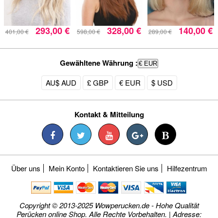
293,00 €
328,00 €
140,00 €
401,00 €
598,00 €
289,00 €
Gewähltene Währung :
€ EUR
AU$ AUD
£ GBP
€ EUR
$ USD
Kontakt & Mitteilung
Über uns
Mein Konto
Kontaktieren Sie uns
Hilfezentrum
Copyright © 2013-2025 Wowperucken.de - Hohe Qualität
Perücken online Shop. Alle Rechte Vorbehalten. | Adresse: