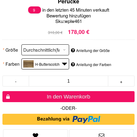
Perücke
in den letzten 45 Minuten verkauft
9
Bewertung hinzufügen
Sku:
wplw461
178,00 €
310,00 €
*
Größe
Anleitung der Größe
*
Farben
H-Butterscotch
Anleitung der Farben
-
+
In den Warenkorb
-ODER-