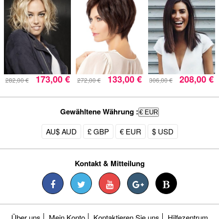
173,00 €
133,00 €
208,00 €
282,00 €
272,00 €
306,00 €
Gewähltene Währung :
€ EUR
AU$ AUD
£ GBP
€ EUR
$ USD
Kontakt & Mitteilung
Über uns
Mein Konto
Kontaktieren Sie uns
Hilfezentrum