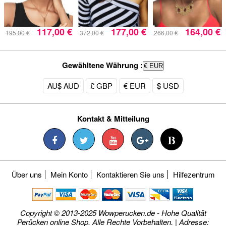
117,00 €
177,00 €
164,00 €
195,00 €
372,00 €
266,00 €
Gewähltene Währung :
€ EUR
AU$ AUD
£ GBP
€ EUR
$ USD
Kontakt & Mitteilung
Über uns
Mein Konto
Kontaktieren Sie uns
Hilfezentrum
Copyright © 2013-2025 Wowperucken.de - Hohe Qualität
Perücken online Shop. Alle Rechte Vorbehalten. | Adresse: