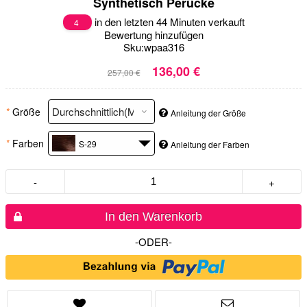
Synthetisch Perücke
in den letzten 44 Minuten verkauft
4
Bewertung hinzufügen
Sku:
wpaa316
136,00 €
257,00 €
*
Größe
Anleitung der Größe
*
Farben
S-29
Anleitung der Farben
-
+
In den Warenkorb
-ODER-