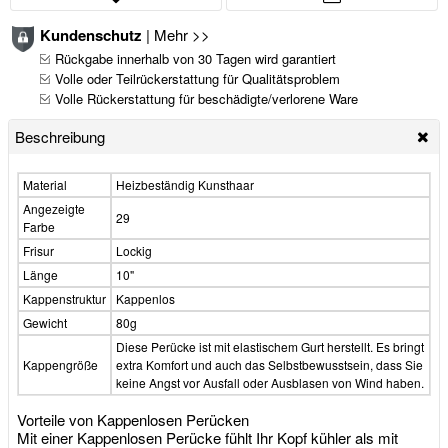
Kundenschutz
|
Mehr >>
Rückgabe innerhalb von 30 Tagen wird garantiert
Volle oder Teilrückerstattung für Qualitätsproblem
Volle Rückerstattung für beschädigte/verlorene Ware
Beschreibung
Material
Heizbeständig Kunsthaar
Angezeigte
29
Farbe
Frisur
Lockig
Länge
10"
Kappenstruktur
Kappenlos
Gewicht
80g
Diese Perücke ist mit elastischem Gurt herstellt. Es bringt
Kappengröße
extra Komfort und auch das Selbstbewusstsein, dass Sie
keine Angst vor Ausfall oder Ausblasen von Wind haben.
Vorteile von Kappenlosen Perücken
Mit einer Kappenlosen Perücke fühlt Ihr Kopf kühler als mit