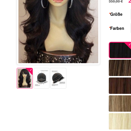
2
350,00 €
*
Größe
*
Farben