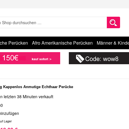
sche Perücken
Afro Amerikanische Perücken
Männer & Kinde
g Kappenlos Anmutige Echthaar Perücke
n letzten 38 Minuten verkauft
60
hinzufügen
uf Lager