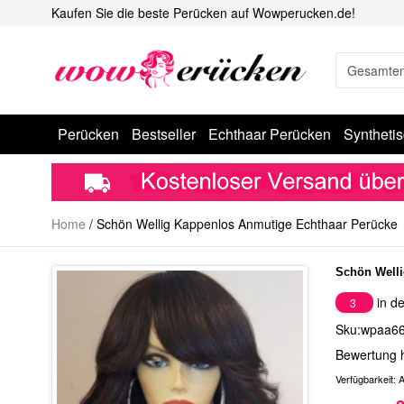
Kaufen Sie die beste Perücken auf Wowperucken.de!
Perücken
Bestseller
Echthaar Perücken
Syntheti
Home
/
Schön Wellig Kappenlos Anmutige Echthaar Perücke
Schön Welli
in de
3
Sku:wpaa6
Bewertung 
Verfügbarkeit:
A