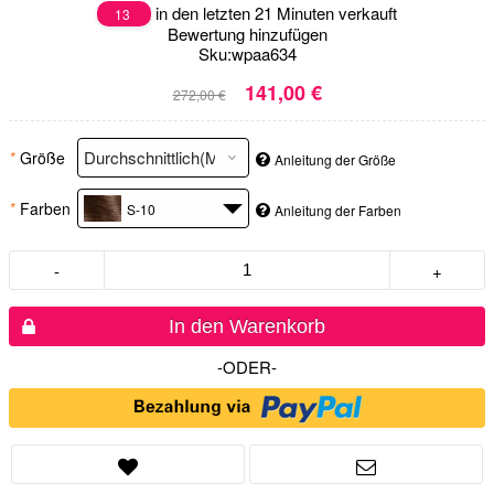
in den letzten 21 Minuten verkauft
13
Bewertung hinzufügen
Sku:
wpaa634
141,00 €
272,00 €
*
Größe
Anleitung der Größe
*
Farben
S-10
Anleitung der Farben
-
+
In den Warenkorb
-ODER-