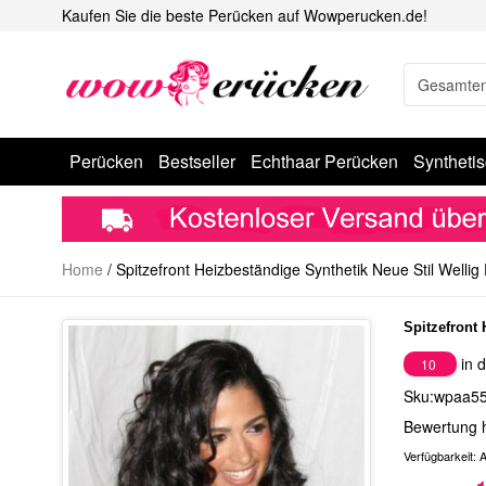
Kaufen Sie die beste Perücken auf Wowperucken.de!
Perücken
Bestseller
Echthaar Perücken
Syntheti
Home
/
Spitzefront Heizbeständige Synthetik Neue Stil Wellig
Spitzefront 
in d
10
Sku:wpaa5
Bewertung 
Verfügbarkeit:
A