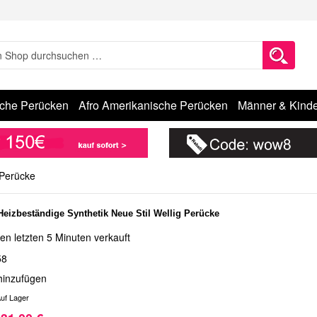
sche Perücken
Afro Amerikanische Perücken
Männer & Kinde
 Perücke
Heizbeständige Synthetik Neue Stil Wellig Perücke
en letzten 5 Minuten verkauft
58
hinzufügen
uf Lager