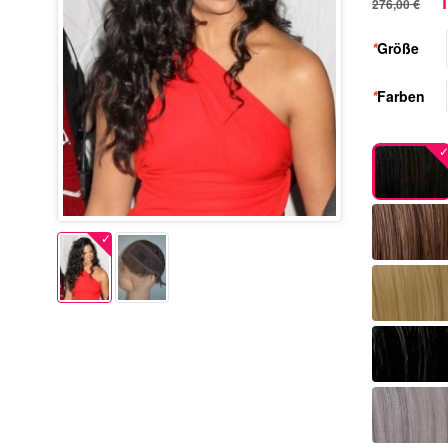
1
276,00 €
*
Größe
*
Farben