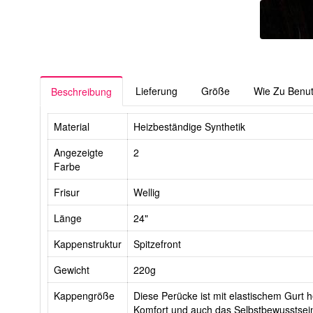
Lieferung
Größe
Wie Zu Benu
Beschreibung
Material
Heizbeständige Synthetik
Angezeigte
2
Farbe
Frisur
Wellig
Länge
24"
Kappenstruktur
Spitzefront
Gewicht
220g
Kappengröße
Diese Perücke ist mit elastischem Gurt he
Komfort und auch das Selbstbewusstsein