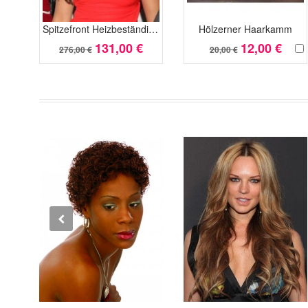
Spitzefront Heizbeständige Synthetik Neue Stil Wellig Perücke
Hölzerner Haarkamm
131,00 €
12,00 €
276,00 €
20,00 €