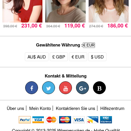
231,00 €
119,00 €
186,00 €
398,00 €
364,00 €
274,00 €
Gewähltene Währung :
€ EUR
AU$ AUD
£ GBP
€ EUR
$ USD
Kontakt & Mitteilung
Über uns
Mein Konto
Kontaktieren Sie uns
Hilfezentrum
Copyright © 2013-2025 Wowperucken.de - Hohe Qualität