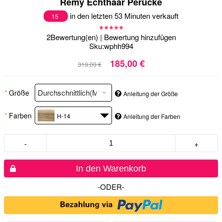
Remy Echthaar Perücke
in den letzten 53 Minuten verkauft
15
2
Bewertung(en)
|
Bewertung hinzufügen
Sku:
wphh994
185,00 €
319,00 €
*
Größe
Anleitung der Größe
*
Farben
H-14
Anleitung der Farben
-
+
In den Warenkorb
-ODER-