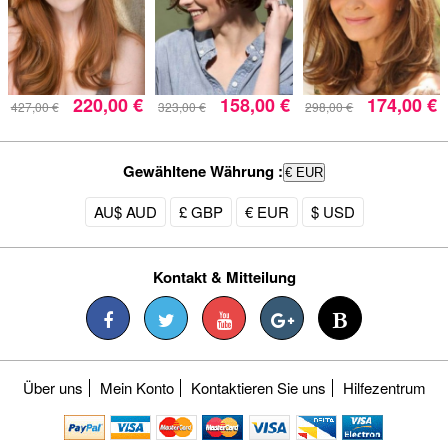
220,00 €
158,00 €
174,00 €
427,00 €
323,00 €
298,00 €
Gewähltene Währung :
€ EUR
AU$ AUD
£ GBP
€ EUR
$ USD
Kontakt & Mitteilung
Über uns
Mein Konto
Kontaktieren Sie uns
Hilfezentrum