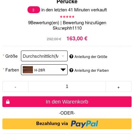
Perücke
in den letzten 41 Minuten verkauft
3
9
Bewertung(en)
|
Bewertung hinzufügen
Sku:
wphh1110
163,00 €
292,00 €
*
Größe
Anleitung der Größe
*
Farben
H-28R
Anleitung der Farben
-
+
In den Warenkorb
-ODER-