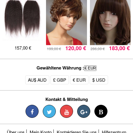
120,00 €
183,00 €
157,00 €
199,00 €
286,00 €
Gewähltene Währung :
€ EUR
AU$ AUD
£ GBP
€ EUR
$ USD
Kontakt & Mitteilung
Über uns
Mein Konto
Kontaktieren Sie uns
Hilfezentrum