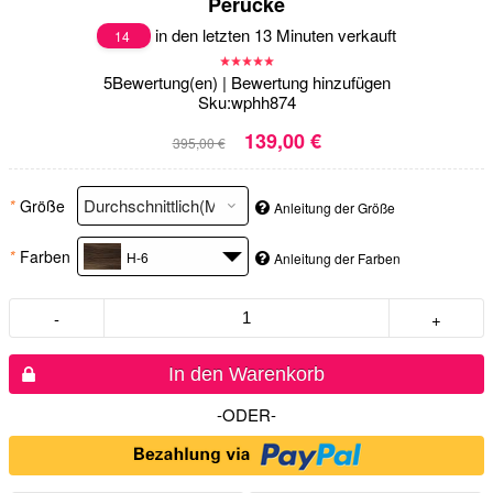
Perücke
in den letzten 13 Minuten verkauft
14
5
Bewertung(en)
|
Bewertung hinzufügen
Sku:
wphh874
139,00 €
395,00 €
*
Größe
Anleitung der Größe
*
Farben
H-6
Anleitung der Farben
-
+
In den Warenkorb
-ODER-