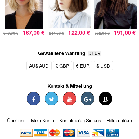
167,00 €
122,00 €
191,00 €
349,00 €
244,00 €
352,00 €
Gewähltene Währung :
€ EUR
AU$ AUD
£ GBP
€ EUR
$ USD
Kontakt & Mitteilung
Über uns
Mein Konto
Kontaktieren Sie uns
Hilfezentrum