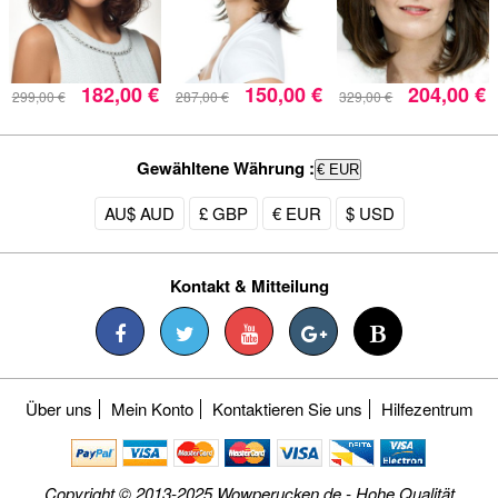
182,00 €
150,00 €
204,00 €
299,00 €
287,00 €
329,00 €
Gewähltene Währung :
€ EUR
AU$ AUD
£ GBP
€ EUR
$ USD
Kontakt & Mitteilung
Über uns
Mein Konto
Kontaktieren Sie uns
Hilfezentrum
Copyright © 2013-2025 Wowperucken.de - Hohe Qualität