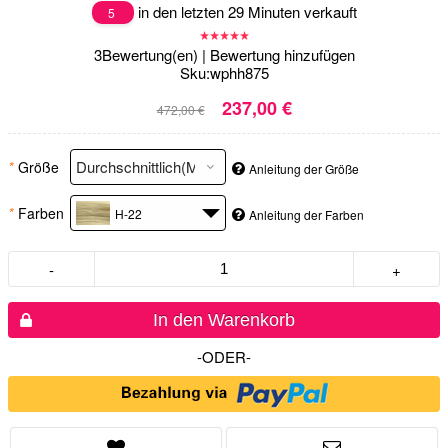
in den letzten 29 Minuten verkauft
5
3
Bewertung(en)
|
Bewertung hinzufügen
Sku:
wphh875
237,00 €
472,00 €
*
Größe
Anleitung der Größe
*
Farben
H-22
Anleitung der Farben
-
+
In den Warenkorb
-ODER-