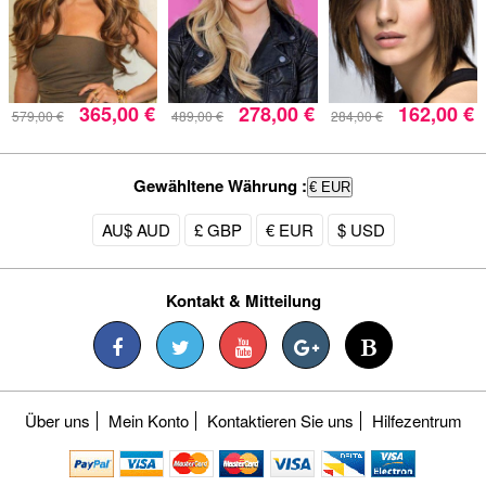
365,00 €
278,00 €
162,00 €
579,00 €
489,00 €
284,00 €
Gewähltene Währung :
€ EUR
AU$ AUD
£ GBP
€ EUR
$ USD
Kontakt & Mitteilung
Über uns
Mein Konto
Kontaktieren Sie uns
Hilfezentrum