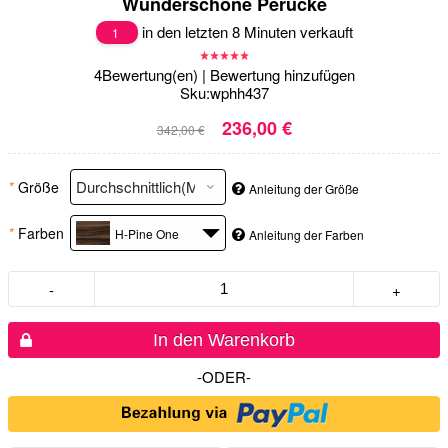
Wunderschöne Perücke
in den letzten 8 Minuten verkauft
1
4
Bewertung(en)
|
Bewertung hinzufügen
Sku:
wphh437
236,00 €
342,00 €
*
Größe
Anleitung der Größe
*
Farben
H-Pine One
Anleitung der Farben
-
+
In den Warenkorb
-ODER-