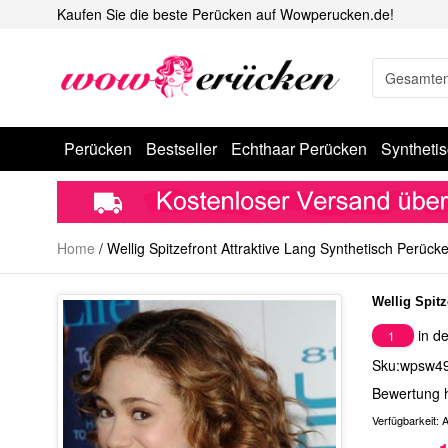
Kaufen Sie die beste Perücken auf Wowperucken.de!
Perücken
Bestseller
Echthaar Perücken
Syntheti
Home
/
Wellig Spitzefront Attraktive Lang Synthetisch Perück
Wellig Spitz
in de
1
Sku:wpsw4
Bewertung 
Verfügbarkeit:
A