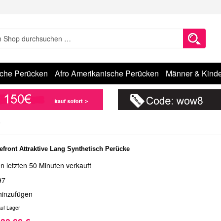
sche Perücken
Afro Amerikanische Perücken
Männer & Kinde
e
efront Attraktive Lang Synthetisch Perücke
n letzten 50 Minuten verkauft
97
hinzufügen
uf Lager