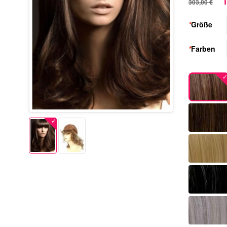
1
303,00 €
*
Größe
*
Farben