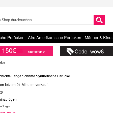
sche Perücken
Afro Amerikanische Perücken
Männer & Kinde
cke
chickte Lange Schnitte Synthetische Perücke
en letzten 21 Minuten verkauft
26
hinzufügen
uf Lager