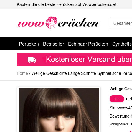
Kaufen Sie die beste Perücken auf Wowperucken.de!
Perücken
Bestseller
Echthaar Perücken
Syntheti
Home
/
Wellige Geschickte Lange Schnitte Synthetische Perü
Wellige Ges
in d
15
Sku:wpsw4
Bewertung 
Verfügbarkeit:
A