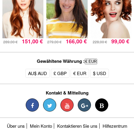
151,00 €
166,00 €
99,00 €
289,00 €
279,00 €
228,00 €
Gewähltene Währung :
€ EUR
AU$ AUD
£ GBP
€ EUR
$ USD
Kontakt & Mitteilung
Über uns
Mein Konto
Kontaktieren Sie uns
Hilfezentrum