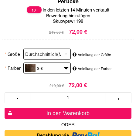
Perücke
in den letzten 14 Minuten verkauft
10
Bewertung hinzufügen
Sku:
wpsw1198
72,00 €
219,00 €
*
Größe
Anleitung der Größe
*
Farben
S-8
Anleitung der Farben
72,00 €
219,00 €
-
+
In den Warenkorb
-ODER-