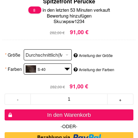
Spitzefront Perücke
in den letzten 53 Minuten verkauft
8
Bewertung hinzufügen
Sku:
wpsw1234
91,00 €
282,00 €
*
Größe
Anleitung der Größe
*
Farben
S-40
Anleitung der Farben
91,00 €
282,00 €
-
+
In den Warenkorb
-ODER-