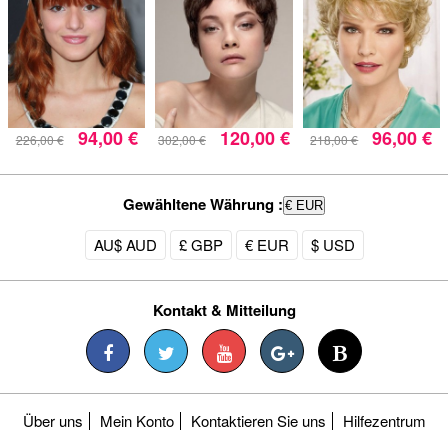
94,00 €
120,00 €
96,00 €
226,00 €
302,00 €
218,00 €
Gewähltene Währung :
€ EUR
AU$ AUD
£ GBP
€ EUR
$ USD
Kontakt & Mitteilung
Über uns
Mein Konto
Kontaktieren Sie uns
Hilfezentrum